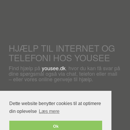
HJÆLP TIL INTERNET OG
TELEFONI HOS YOUSEE
Find hjælp på
yousee.dk
, hvor du kan få svar på
dine spørgsmål også via chat, telefon eller mail
– eller vores online genveje til hjælp.
Dette website benytter cookies til at optimere
din oplevelse
Læs mere
Powered by YouSee Foreningsweb
Ok