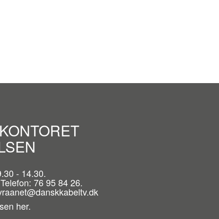
 KONTORET
LSEN
.30 - 14.30.
 Telefon: 76 95 84 26.
: vraanet@danskkabeltv.dk
lsen
her.