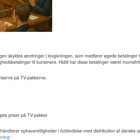
ningen skyldes ændringer i lovgivningen, som medfører øgede betalinger
hedsbetalinger til kunstnere. Hidtil har disse betalinger været momsfr
riserne på TV-pakkerne.
igste priser på TV-pakker
 håndterer ophavsrettigheder i forbindelse med distribution af danske 
ening/