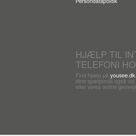
Persondatapolitik
HJÆLP TIL I
TELEFONI H
Find hjælp på
yousee.dk
dine spørgsmål også via c
eller vores online genveje