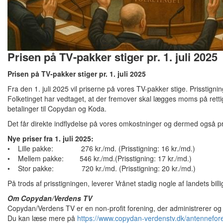
Prisen på TV-pakker stiger pr. 1. juli 2025
Prisen på TV-pakker stiger pr. 1. juli 2025
Fra den 1. juli 2025 vil priserne på vores TV-pakker stige. Prisstig
Folketinget har vedtaget, at der fremover skal lægges moms på rettig
betalinger til Copydan og Koda.
Det får direkte indflydelse på vores omkostninger og dermed også p
Nye priser fra 1. juli 2025:
• Lille pakke: 276 kr./md. (Prisstigning: 16 kr./md.)
• Mellem pakke: 546 kr./md.(Prisstigning: 17 kr./md.)
• Stor pakke: 720 kr./md. (Prisstigning: 20 kr./md.)
På trods af prisstigningen, leverer Vrånet stadig nogle af landets bill
Om Copydan/Verdens TV
Copydan/Verdens TV er en non-profit forening, der administrerer og
Du kan læse mere på
https://www.copydan-verdenstv.dk/antennefor