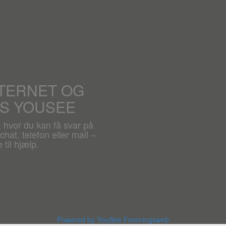
NTERNET OG
OS YOUSEE
, hvor du kan få svar på
hat, telefon eller mail –
 til hjælp.
Powered by YouSee Foreningsweb