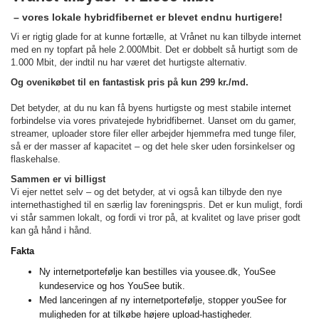
– vores lokale hybridfibernet er blevet endnu hurtigere!
Vi er rigtig glade for at kunne fortælle, at Vrånet nu kan tilbyde internet
med en ny topfart på hele 2.000Mbit. Det er dobbelt så hurtigt som de
1.000 Mbit, der indtil nu har været det hurtigste alternativ.
Og ovenikøbet til en fantastisk pris på kun 299 kr./md.
Det betyder, at du nu kan få byens hurtigste og mest stabile internet
forbindelse via vores privatejede hybridfibernet. Uanset om du gamer,
streamer, uploader store filer eller arbejder hjemmefra med tunge filer,
så er der masser af kapacitet – og det hele sker uden forsinkelser og
flaskehalse.
Sammen er vi billigst
Vi ejer nettet selv – og det betyder, at vi også kan tilbyde den nye
internethastighed til en særlig lav foreningspris. Det er kun muligt, fordi
vi står sammen lokalt, og fordi vi tror på, at kvalitet og lave priser godt
kan gå hånd i hånd.
Fakta
Ny internetportefølje kan bestilles via yousee.dk, YouSee
kundeservice og hos YouSee butik.
Med lanceringen af ny internetportefølje, stopper youSee for
muligheden for at tilkøbe højere upload-hastigheder.