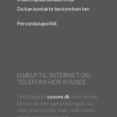
Du kan kontakte bestyrelsen
her.
Persondatapolitik
HJÆLP TIL INTERNET OG
TELEFONI HOS YOUSEE
Find hjælp på
yousee.dk
, hvor du kan
få svar på dine spørgsmål også via
chat, telefon eller mail – eller vores
online genveje til hjælp.